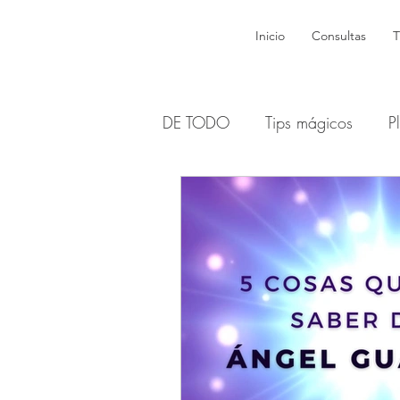
Inicio
Consultas
T
DE TODO
Tips mágicos
P
Brujas y dones
Wicca
Dioses y Diosas Sagradas
Sabats y Esbats - Lunas
H