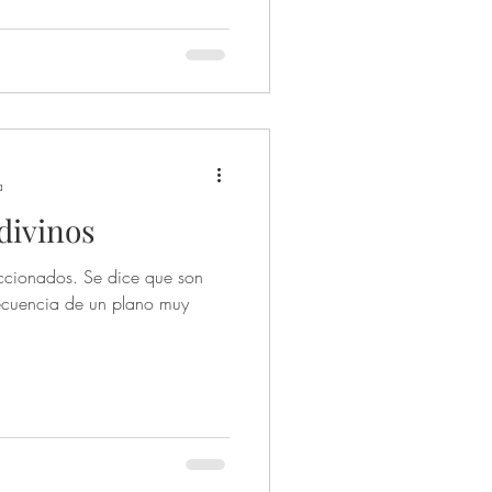
. Conexión con nuestro "YO"
rtilidad y
a
divinos
eccionados. Se dice que son
frecuencia de un plano muy