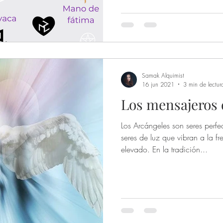
entren en él/ella. 1. Metatrón
verdadero y eterno. 2. Media Luna. Favorece la fe
prote
Samak Alquimist
16 jun 2021
3 min de lectur
Los mensajeros 
Los Arcángeles son seres perf
seres de luz que vibran a la 
elevado. En la tradición...