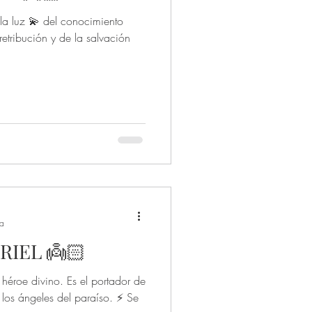
e la luz 💫 del conocimiento
retribución y de la salvación
ra
IEL 👼🏻
l héroe divino. Es el portador de
e los ángeles del paraíso. ⚡ Se