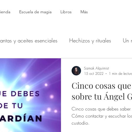
ienda
Escuela de magia
Libros
Más
lantas y aceites esenciales
Hechizos y rituales
Un 
Símbolos
Productos mágicos
Astrología
Bol
Samak Alquimist
15 oct 2022
1 min de lectur
Cinco cosas que
Hécate: Devocionales
Defensa - Protección - Espíritus
sobre tu Ángel 
Cinco cosas que debes saber 
echizos de dinero y buena suerte
Tarot y Oráculos
Cómo contactar y escuchar los
custodio.