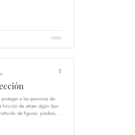
ra
ección
 proteger a las personas de
a función de atraer algún tipo
stituido de figuras, piedras,
gantes, anillos, plantas,
 Quien lo porta, ayuda a crear
 evitar que ciertas fuerzas