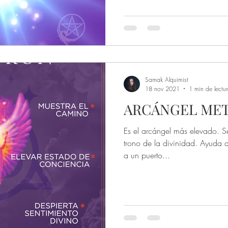
de una bruja
Ocultismo y Alquimia
Stregheria
vinación
Dones
Samak Alquimist
18 nov 2021
1 min de lectu
ARCÁNGEL MET
Es el arcángel más elevado. Se
trono de la divinidad. Ayuda a
a un puerto...