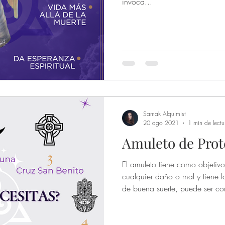
invoca...
Samak Alquimist
20 ago 2021
1 min de lectu
Amuleto de Prot
El amuleto tiene como objetivo
cualquier daño o mal y tiene l
de buena suerte, puede ser con
estatuas, monedas, dibujos, col
animales, maderas o cristales.
una barrera a su alrededor para