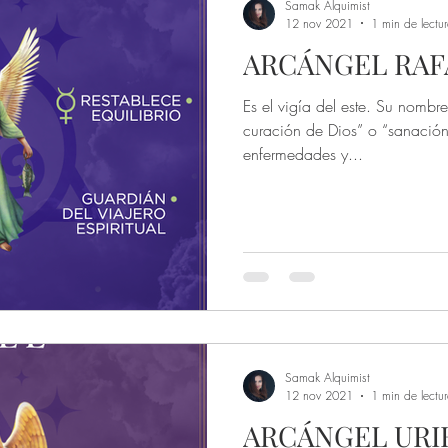
Samak Alquimist
12 nov 2021
1 min de lectu
ARCÁNGEL RAFA
Es el vigía del este. Su nombre
curación de Dios” o “sanación 
enfermedades y...
Samak Alquimist
12 nov 2021
1 min de lectu