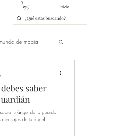
Iniciar sesión
mundo de magia
etín/newsletter
a
 debes saber
Guardián
sobre tu ángel de la guarda.
Hechizos de Amor
 mensajes de tu ángel