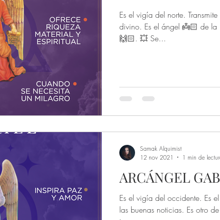
Es el vigía del norte. Transmit
divino. Es el ángel 👼🏻 de la 
🙌🏻. 💥 Se...
Samak Alquimist
12 nov 2021
1 min de lectu
ARCÁNGEL GABR
Es el vigía del occidente. Es e
las buenas noticias. Es otro d