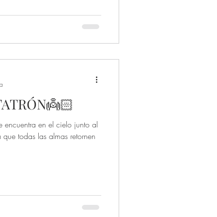
Libros y terapias
ra
ATRÓN👼🏻
 encuentra en el cielo junto al
 que todas las almas retornen