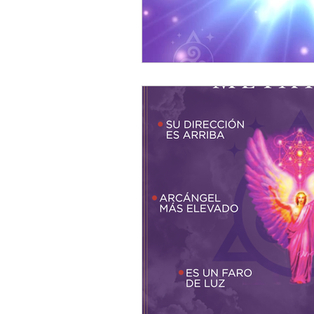
Numerología
Opiniones 
Códex
Grimorio
Adi