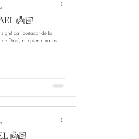
ra
EL 👼🏻
 significa “portador de la
de Dios”, es quien cura las
ra
ARCÁNGEL URIEL 👼🏻