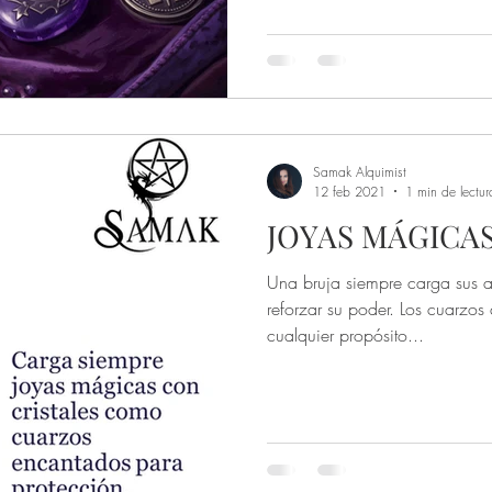
de una bruja
Ocultismo y Alquimia
Stregheria
vinación
Dones
Samak Alquimist
12 feb 2021
1 min de lectur
JOYAS MÁGICA
Una bruja siempre carga sus a
reforzar su poder. Los cuarzo
cualquier propósito...