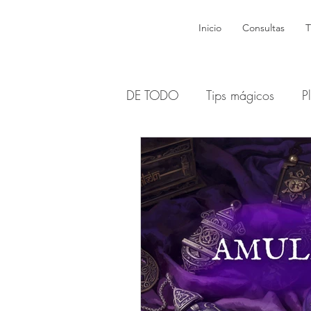
Inicio
Consultas
T
DE TODO
Tips mágicos
P
Brujas y dones
Wicca
Dioses y Diosas Sagradas
Sabats y Esbats - Lunas
H