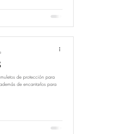
Libros y terapias
a
S
muletos de protección para
s además de encantarlos para