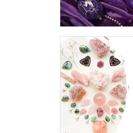
Numerología
Opiniones 
Códex
Grimorio
Adi