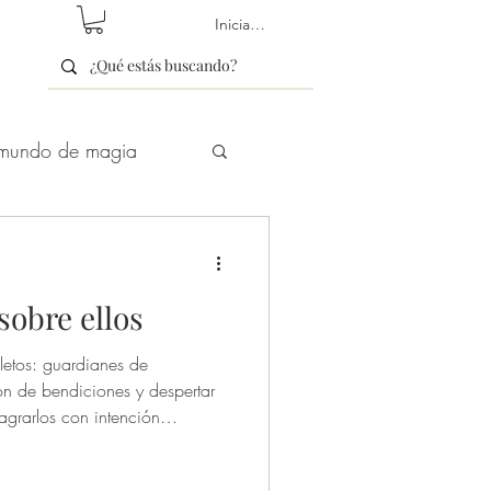
Iniciar sesión
mundo de magia
etín/newsletter
sobre ellos
letos: guardianes de
ón de bendiciones y despertar
Hechizos de Amor
agrarlos con intención
liados de poder. 🌒✨