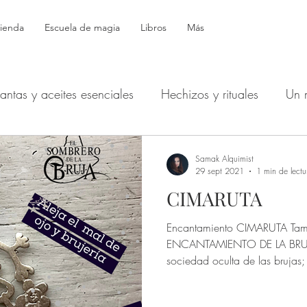
ienda
Escuela de magia
Libros
Más
lantas y aceites esenciales
Hechizos y rituales
Un 
Símbolos
Productos mágicos
Astrología
Bol
Samak Alquimist
29 sept 2021
1 min de lectu
CIMARUTA
Hécate: Devocionales
Defensa - Protección - Espíritus
Encantamiento CIMARUTA Tamb
ENCANTAMIENTO DE LA BRUJA E
echizos de dinero y buena suerte
Tarot y Oráculos
sociedad oculta de las brujas;