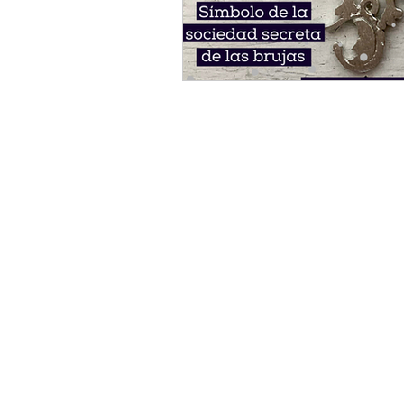
Numerología
Opiniones 
Códex
Grimorio
Adi
Av