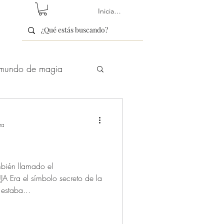
Iniciar sesión
mundo de magia
etín/newsletter
ra
ién llamado el
ra el símbolo secreto de la
Hechizos de Amor
 estaba...