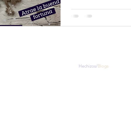
de una bruja
Ocultismo y Alquimia
Stregheria
vinación
Dones
Contacto
alquimist@alquimist.com.mx
+52 5548167205
WhatsApp
Hechizos/
Blogs
iso de privacidad
Preguntas Frecuentes
Términos y condicio
©2026 por Mundo Alquimist