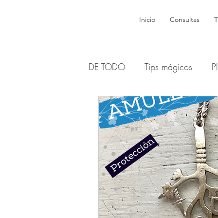
Inicio
Consultas
T
DE TODO
Tips mágicos
P
Brujas y dones
Wicca
Dioses y Diosas Sagradas
Sabats y Esbats - Lunas
H