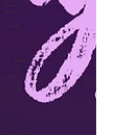
dinero y
buena suerte
Tarot y
Oráculos
Hechizos de
Amor
Numerología
Opiniones de
una bruja
Ocultismo y
Alquimia
Stregheria
Libros y
terapias
Códex
Grimorio
Adivinación