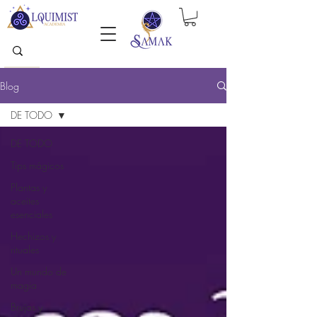
Blog
DE TODO
DE TODO
Tips mágicos
Plantas y
aceites
esenciales
Hechizos y
rituales
Un mundo de
magia
Brujas y