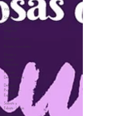
dones
Wicca
Símbolos
Productos
mágicos
Astrología
Boletín/newsletter
Dioses y
Diosas
Sagradas
Hécate:
Devocionales
Defensa -
Protección -
Espíritus
Sabats y
Esbats - Lunas
Hechizos de