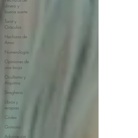
dinero y
buena suerte
Tarot y
Oráculos
Hechizos de
Amor
Numerología
Opiniones de
una bruja
Ocultismo y
Alquimia
Stregheria
Libros y
terapias
Códex
Grimorio
Adivinación