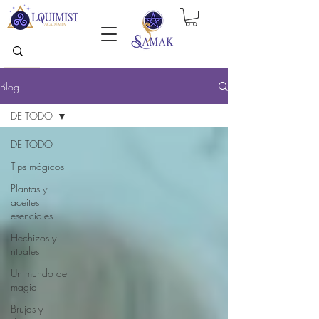
Blog
DE TODO
DE TODO
Tips mágicos
Plantas y
aceites
esenciales
Hechizos y
rituales
Un mundo de
magia
Brujas y