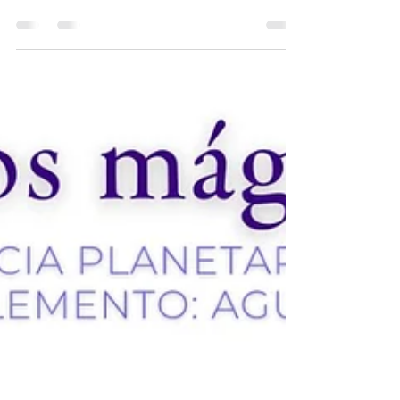
Samak Alquimist
12 feb 2023
4 min de lectura
ROSA. Usos mágicos
Usos mágicos de la ROSA 🌹