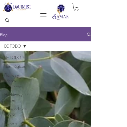
Blog
DE TODO
DE TODO
Tips mágicos
Plantas y
aceites
esenciales
Hechizos y
rituales
Un mundo de
magia
Brujas y