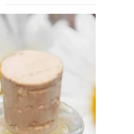
Masculino• Planeta: Sol (secundario: Júpiter)•
Elemento: Fuego• Deidades: Apolo,
Huitzilopochtli, San Miguel Arcángel El
Eucalipto es una planta que porta la espada
del sol. Limpia, despeja, fortalece y protege. Su
aroma abre los pulmones, la mente y el espíritu.