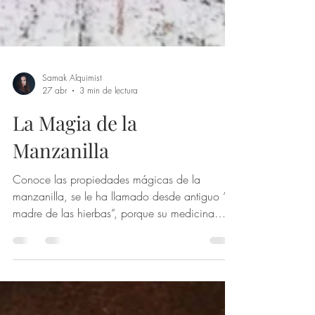
Samak Alquimist
27 abr
3 min de lectura
La Magia de la
Manzanilla
Conoce las propiedades mágicas de la
manzanilla, se le ha llamado desde antiguo “la
madre de las hierbas”, porque su medicina
llega como una caricia: suaviza, acompaña,