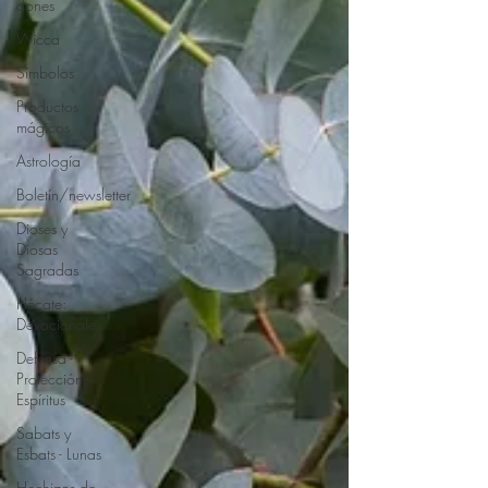
dones
Wicca
Símbolos
Productos
mágicos
Astrología
Boletín/newsletter
Dioses y
Diosas
Sagradas
Hécate:
Devocionales
Defensa -
Protección -
Espíritus
Sabats y
Esbats - Lunas
Hechizos de