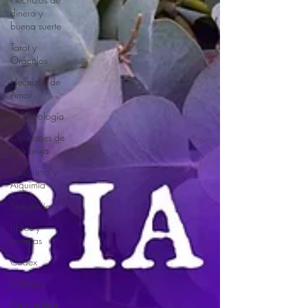
dinero y
buena suerte
Tarot y
Oráculos
Hechizos de
Amor
Numerología
Opiniones de
una bruja
Ocultismo y
Alquimia
Stregheria
Libros y
terapias
Códex
Grimorio
Adivinación