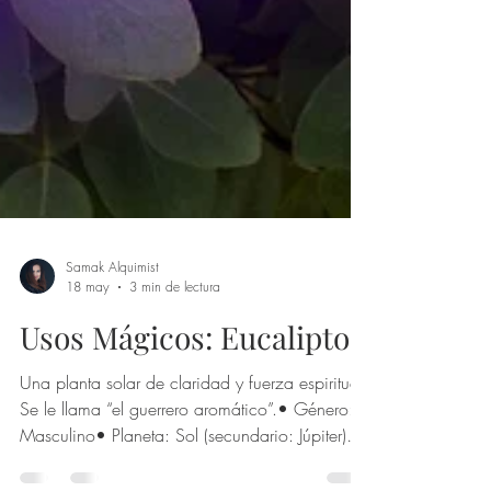
Samak Alquimist
18 may
3 min de lectura
Usos Mágicos: Eucalipto
Una planta solar de claridad y fuerza espiritual
Se le llama “el guerrero aromático”.• Género: