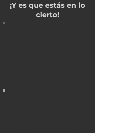
¡Y es que estás en lo
cierto!
Las energías astrológicas
tienen un gran impacto en
nuestra vida y nosotros
hemos creado los elíxires
alquímicos zodiacales para
ayudarnos en diversas
áreas de la vida.
Todo el tiempo nos vemos
influenciados por el Sol, la
Luna, las estaciones, la
temperatura y las
constelaciones. Estas