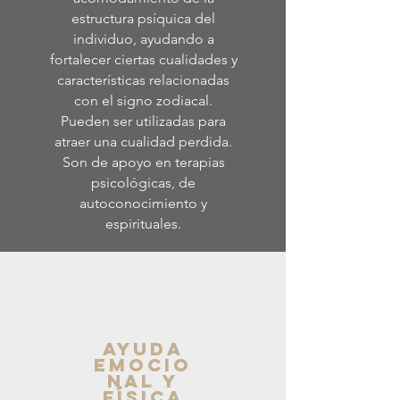
estructura psíquica del
individuo, ayudando a
fortalecer ciertas cualidades y
características relacionadas
con el signo zodiacal.
Pueden ser utilizadas para
atraer una cualidad perdida.
Son de apoyo en terapias
psicológicas, de
autoconocimiento y
espirituales.
AYUDA
EMOCIO
NAL Y
FÍSICA