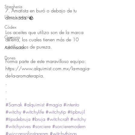
Stregheria
7. Amatista en buró o debajo de tu 
Libros y terapias
almohada. 🪨
Códex
Los aceites que utilizo son de la marca 
Grimorio
dōTerra, los cuales tienen más de 10 
certificados de pureza.
Adivinación
Dones
Forma parte de este maravilloso equipo:
https://www.alquimist.com.mx/la-magia-
de-la-aromaterapia.
.
.
.
#Samak
#alquimist
#magia
#intento
#witchy
#witchylife
#witchytip
#tipbrujil
#tipsdebruja
#bruja
#witchcraft
#witchy
#witchyvives
#sorciere
#sorcieremodern
#wiccansofinstagram
#witchythings