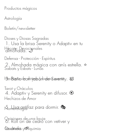
Productos mágicos
Astrología
Boletín/newsletter
Dioses y Diosas Sagradas
1. Usa la brisa Serenity o Adaptiv en tu 
Hécate: Devocionales
almohada. 🌙
Defensa - Protección - Espíritus
2. Almohada mágica con anís estrella. ⭐
Sabats y Esbats - Lunas
Hechizos de dinero y buena suerte
3. Baño con jabón de Serenity. 🛀
Tarot y Oráculos
4. Adaptiv y Serenity en difusor. 🏵️
Hechizos de Amor
5. Usa antifaz para dormir. 🎭
Numerología
Opiniones de una bruja
6. Roll on de cedro con vetiver y 
lavanda. 🌱
Ocultismo y Alquimia