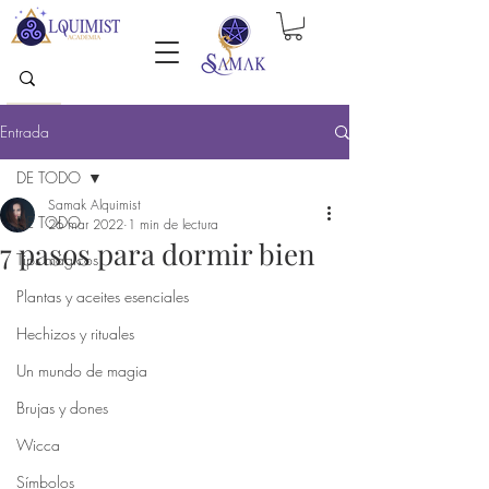
Entrada
DE TODO
Samak Alquimist
DE TODO
26 mar 2022
1 min de lectura
7 pasos para dormir bien
Tips mágicos
Plantas y aceites esenciales
Hechizos y rituales
Un mundo de magia
Brujas y dones
Wicca
Símbolos