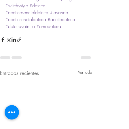
#witchystyle
#doterra
#aceiteesencialdoterra
#lavanda
#aceitesencialdoterra
#aceitedoterra
#doterravainilla
#amodoterra
Entradas recientes
Ver todo