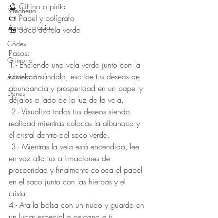
🔮 Citrino o pirita 
Stregheria
📜 Papel y bolígrafo 
Libros y terapias
🎒 Saco de tela verde   
Códex
Pasos: 
Grimorio
1.- Enciende una vela verde junto con la 
canela o sándalo, escribe tus deseos de 
Adivinación
abundancia y prosperidad en un papel y 
Dones
déjalos a lado de la luz de la vela.
 2.- Visualiza todos tus deseos siendo 
realidad mientras colocas la albahaca y 
el cristal dentro del saco verde.
 3.- Mientras la vela está encendida, lee 
en voz alta tus afirmaciones de 
prosperidad y finalmente coloca el papel 
en el saco junto con las hierbas y el 
cristal. 
4.- Ata la bolsa con un nudo y guarda en 
un lugar especial o cercano a ti.