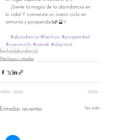
   ¡Siente la magia de la abundancia en 
tu vida! Y comienza un nuevo ciclo en 
armonía y prosperidad🌿🔮✨
#abundancia
#hechizo
#prosperidad
#nuevociclo
#samak
#alquimist
hechizo
abundancia
Hechizos y rituales
Entradas recientes
Ver todo