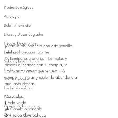
Productos mágicos
Astrología
Boletín/newsletter
Dioses y Diosas Sagradas
Hécate: Devocionales
¡Atrae la abundancia con este sencillo 
hechizo! 
Defensa - Protección - Espíritus
✨ Termina este año con tus metas y 
Sabats y Esbats - Lunas
deseos alineados con tu energía, te 
Hechizos de dinero y buena suerte
comparto un ritual que te permitirá 
cumplir tus metas y recibir la abundancia 
Tarot y Oráculos
que tanto deseas.   
Hechizos de Amor
Materiales: 
Numerología
🕯️ Vela verde 
Opiniones de una bruja
🪵 Canela o sándalo 
Ocultismo y Alquimia
🌿 Hierba de albahaca 