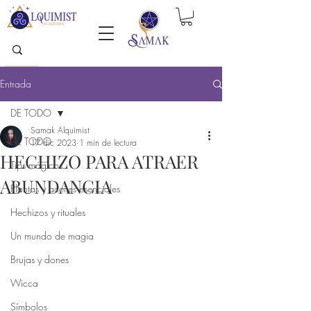
Entrada
DE TODO
Samak Alquimist
DE TODO
17 dic 2023
1 min de lectura
HECHIZO PARA ATRAER
Tips mágicos
ABUNDANCIA
Plantas y aceites esenciales
Hechizos y rituales
Un mundo de magia
Brujas y dones
Wicca
Símbolos