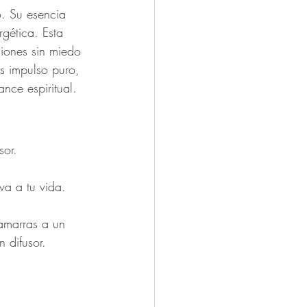
o. Su esencia 
gética. Esta 
iones sin miedo 
Es impulso puro, 
nce espiritual.
or. 
va a tu vida. 
amarras a un 
 difusor.  