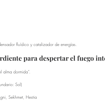
densador fluídico y catalizador de energías. 
rdiente para despertar el fuego int
el alma dormida”. 
 
undario: Sol) 
Agni, Sekhmet, Hestia