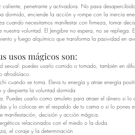
íz caliente, penetrante y activadora. No pasa desapercibid
ba dormido, enciende la acción y rompe con la inercia ener
iza cuando necesitamos manifestar con firmeza, tomar decis
e nuestra voluntad. El Jengibre no espera, no se repliega. 
miento y fuego alquímico que transforma la pasividad en ava
us usos mágicos son: 
ad sexual: puedes usarlo comido o tomado, también en difus
o afrodisíaco. 
chi cuando se toma. Eleva tu energía y atrae energía positi
no y despierta la voluntad dormida
a. Puedes usarlo como amuleto para atraer el dinero si lo 
das y lo colocas en el respaldo de tu cama o si lo pones en
e manifestación, decisión y acción mágica. 
ergéticos relacionados con el miedo o la duda.
za, el coraje y la determinación 