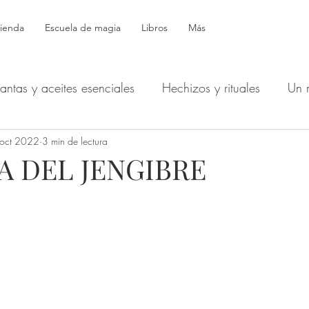
ienda
Escuela de magia
Libros
Más
lantas y aceites esenciales
Hechizos y rituales
Un 
oct 2022
Símbolos
3 min de lectura
Productos mágicos
Astrología
Bol
A DEL JENGIBRE
Hécate: Devocionales
Defensa - Protección - Espíritus
echizos de dinero y buena suerte
Tarot y Oráculos
de una bruja
Ocultismo y Alquimia
Stregheria