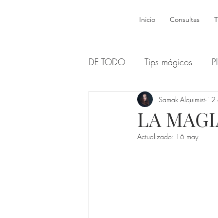
Inicio
Consultas
T
DE TODO
Tips mágicos
P
Brujas y dones
Samak Alquimist
Wicca
12 
LA MAGI
Actualizado:
16 may
Dioses y Diosas Sagradas
Sabats y Esbats - Lunas
H
Numerología
Opiniones 