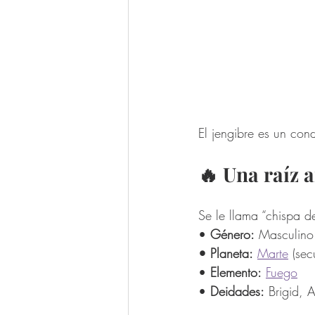
El jengibre es un con
🔥 Una raíz a
Se le llama “chispa d
•
 Género:
 Masculino
• Planeta:
Marte
 (sec
• 
Elemento:
Fuego
• 
Deidades:
 Brigid, 