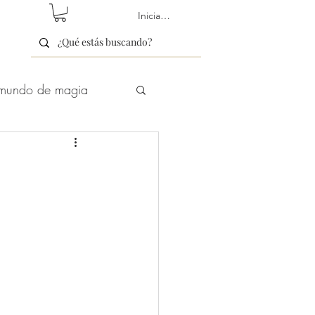
Iniciar sesión
mundo de magia
etín/newsletter
Hechizos de Amor
Libros y terapias