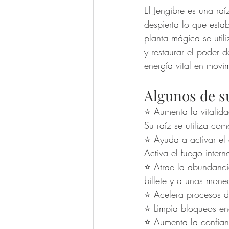
El Jengibre es una ra
despierta lo que esta
planta mágica se util
y restaurar el poder d
energía vital en movi
Algunos de s
⭐️ Aumenta la vitalid
Su raíz se utiliza com
⭐️ Ayuda a activar el 
Activa el fuego inter
⭐️ Atrae la abundanci
billete y a unas mone
⭐️ Acelera procesos d
⭐️ Limpia bloqueos en
⭐️ Aumenta la confian