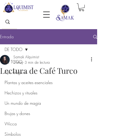
Entrada
DE TODO
Samak Alquimist
DE TODO
5 may
3 min de lectura
Lectura de Café Turco
Tips mágicos
Plantas y aceites esenciales
Hechizos y rituales
Un mundo de magia
Brujas y dones
Wicca
Símbolos