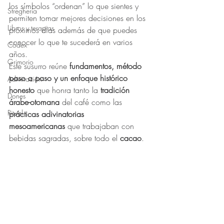
los símbolos “ordenan” lo que sientes y 
Stregheria
permiten tomar mejores decisiones en los 
Libros y terapias
próximos días además de que puedes 
conocer lo que te sucederá en varios 
Códex
años.
Grimorio
Este susurro reúne 
fundamentos, método 
paso a paso y un enfoque histórico 
Adivinación
honesto
 que honra tanto la 
tradición 
Dones
árabe-otomana
 del café como las 
Ritual
prácticas adivinatorias 
mesoamericanas
 que trabajaban con 
bebidas sagradas, sobre todo el 
cacao
.