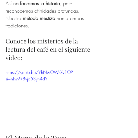
Así 
no forzamos la historia
, pero 
reconocemos afinidades profundas. 
Nuestro 
método mestizo
 honra ambas 
tradiciones.
Conoce los misterios de la 
lectura del café en el siguiente 
video:
https://youtu.be/YhNwOWxXv1Q?
si=nLvMR8vjq5Syh4dY