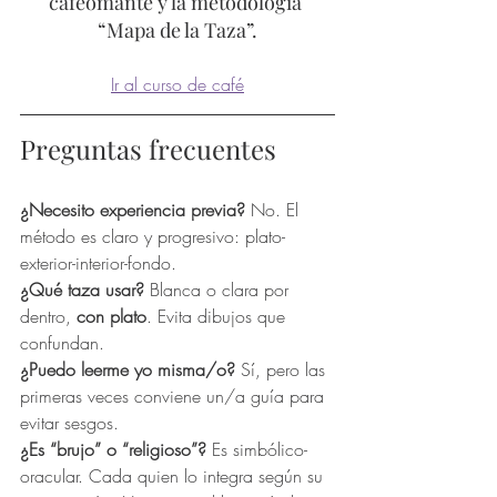
cafeomante y la metodología 
“Mapa de la Taza”.
Ir al curso de café
Preguntas frecuentes
¿Necesito experiencia previa? 
No. El 
método es claro y progresivo: plato-
exterior-interior-fondo.
¿Qué taza usar? 
Blanca o clara por 
dentro, 
con plato
. Evita dibujos que 
confundan.
¿Puedo leerme yo misma/o? 
Sí, pero las 
primeras veces conviene un/a guía para 
evitar sesgos.
¿Es “brujo” o “religioso”? 
Es simbólico-
oracular. Cada quien lo integra según su 