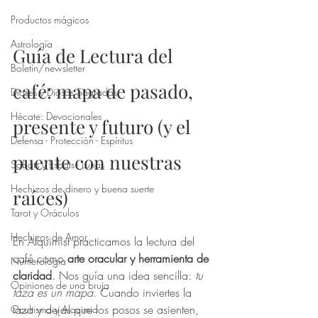
Productos mágicos
Astrología
Guía de Lectura del 
Boletín/newsletter
café: mapa de pasado, 
Dioses y Diosas Sagradas
Hécate: Devocionales
presente y futuro (y el 
Defensa - Protección - Espíritus
puente con nuestras 
Sabats y Esbats - Lunas
Hechizos de dinero y buena suerte
raíces)
Tarot y Oráculos
Hechizos de Amor
En Alquimist practicamos la lectura del 
café como 
arte oracular y herramienta de 
Numerología
claridad
. Nos guía una idea sencilla: 
tu 
Opiniones de una bruja
taza es un mapa
. Cuando inviertes la 
taza y dejas que los posos se asienten, 
Ocultismo y Alquimia