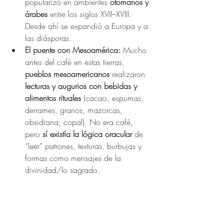
popularizó en ambientes 
otomanos y 
árabes
 entre los siglos XVII–XVIII. 
Desde ahí se expandió a Europa y a 
las diásporas.
El puente con Mesoamérica:
 Mucho 
antes del café en estas tierras, 
pueblos mesoamericanos
 realizaron 
lecturas y augurios con bebidas y 
alimentos rituales
 (cacao, espumas, 
derrames, granos, mazorcas, 
obsidiana, copal). No era café, 
pero 
sí existía la lógica oracular
 de 
“leer” patrones, texturas, burbujas y 
formas como mensajes de la 
divinidad/lo sagrado.