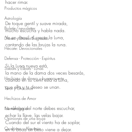
hacer rimar. 
Productos mágicos
Astrología
De toque gentil y suave mirada, 
Boletín/newsletter
mucho escucha y habla nada. 
Ve en deosil al crecer la Luna, 
Dioses y Diosas Sagradas
cantando de las brujas la runa. 
Hécate: Devocionales
Defensa - Protección - Espíritus
Si la Luna nueva está, 
Sabats y Esbats - Lunas
la mano de la dama dos veces besarás, 
Hechizos de dinero y buena suerte
cuando en su cenit está la Luna, 
que ella y tu deseo se unan. 
Tarot y Oráculos
Hechizos de Amor
La ráfaga del norte debes escuchar, 
Numerología
echar la llave, las velas bajar. 
Opiniones de una bruja
Cuando del sur el viento ha de soplar, 
Ocultismo y Alquimia
en tu boca un beso viene a dejar. 