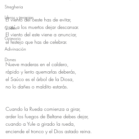
Stregheria
Libros y terapias
El viento del oeste has de evitar, 
y así a los muertos dejar descansar. 
Códex
El viento del este viene a anunciar, 
Grimorio
el festejo que has de celebrar. 
Adivinación
Dones
Nueve maderas en el caldero, 
rápido y lento quemarlas deberás, 
el Saúco es el árbol de la Diosa, 
no lo dañes o maldito estarás. 
Cuando la Rueda comienza a girar, 
arder los fuegos de Beltane debes dejar, 
cuando a Yule a girado la rueda, 
enciende el tronco y el Dios astado reina. 