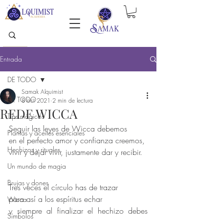
Entrada
DE TODO
Samak Alquimist
DE TODO
8 oct 2021
2 min de lectura
REDE WICCA
Tips mágicos
Seguir las leyes de Wicca debemos 
Plantas y aceites esenciales
en el perfecto amor y confianza creemos, 
Hechizos y rituales
vivir y dejar vivir, justamente dar y recibir. 
Un mundo de magia
Brujas y dones
Tres veces el círculo has de trazar 
para así a los espíritus echar 
Wicca
y siempre al finalizar el hechizo debes 
Símbolos