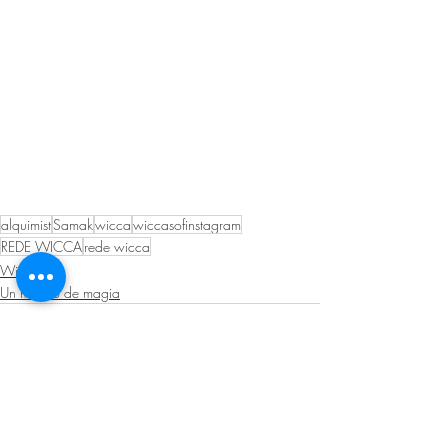
alquimist
Samak
wicca
wiccasofinstagram
REDE WICCA
rede wicca
Wicca
Un mundo de magia