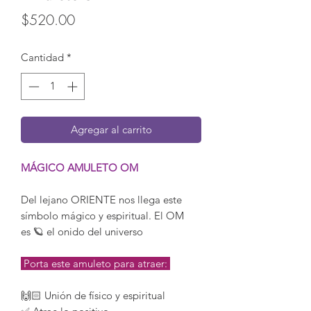
Precio
$520.00
Cantidad
*
Agregar al carrito
MÁGICO AMULETO OM
Del lejano ORIENTE nos llega este
símbolo mágico y espiritual. El OM
es 🪐 el onido del universo
Porta este amuleto para atraer:
🙌🏻 Unión de físico y espiritual