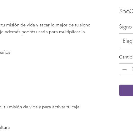
$560
 tu misión de vida y sacar lo mejor de tu signo
Signo
aja además podrás usarla para multiplicar la
Elegi
eaños!
Cantid
o, tu misión de vida y para activar tu caja
ltura