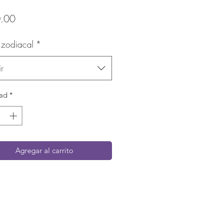
Precio
.00
 zodiacal
*
r
ad
*
Agregar al carrito