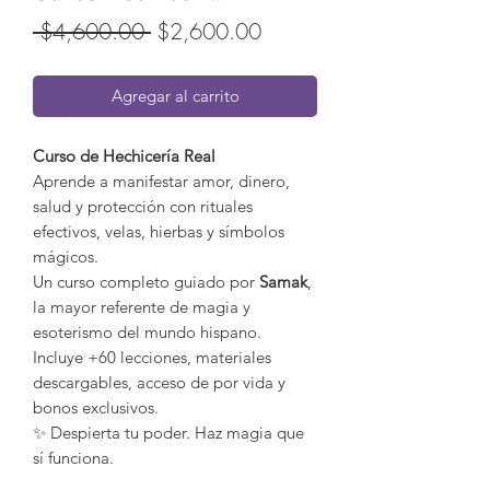
Precio
Precio
 $4,600.00 
$2,600.00
de
Agregar al carrito
oferta
Curso de Hechicería Real
Aprende a manifestar amor, dinero,
salud y protección con rituales
efectivos, velas, hierbas y símbolos
mágicos.
Un curso completo guiado por
Samak
,
la mayor referente de magia y
esoterismo del mundo hispano.
Incluye +60 lecciones, materiales
descargables, acceso de por vida y
bonos exclusivos.
✨ Despierta tu poder. Haz magia que
sí funciona.