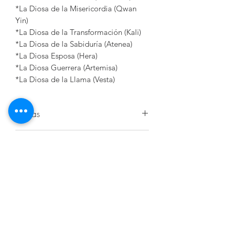
*La Diosa de la Misericordia (Qwan
Yin)
*La Diosa de la Transformación (Kali)
*La Diosa de la Sabiduría (Atenea)
*La Diosa Esposa (Hera)
*La Diosa Guerrera (Artemisa)
*La Diosa de la Llama (Vesta)
Dudas
Comunícate con el equipo de Mundo
Política de cambios y
Alquimist vía correo electrónico a
alquimist@alquimist.com.mx o vía
devoluciones
telefónica / Whatsapp al +52 55
27428032.
Mas información
Contacto
alquimist@alquimist.com.mx