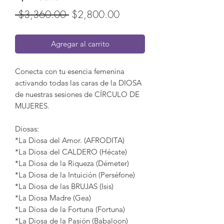
Precio
Precio
 $3,360.00 
$2,800.00
de
Agregar al carrito
oferta
Conecta con tu esencia femenina
activando todas las caras de la DIOSA
de nuestras sesiones de CÍRCULO DE
MUJERES.
Diosas:
*La Diosa del Amor. (AFRODITA)
*La Diosa del CALDERO (Hécate)
*La Diosa de la Riqueza (Démeter)
*La Diosa de la Intuición (Perséfone)
*La Diosa de las BRUJAS (Isis)
*La Diosa Madre (Gea)
*La Diosa de la Fortuna (Fortuna)
*La Diosa de la Pasión (Babaloon)