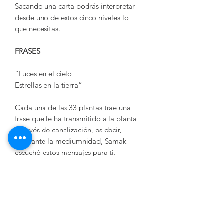
Sacando una carta podrás interpretar
desde uno de estos cinco niveles lo
que necesitas.
FRASES
“Luces en el cielo
Estrellas en la tierra”
Cada una de las 33 plantas trae una
frase que le ha transmitido a la planta
a través de canalización, es decir,
mediante la mediumnidad, Samak
escuchó estos mensajes para ti.
¡Ya puedes tenerlo en tus manos!
Precio:
$750 MXN
Medida:
34 cartas (33 plantas más
instructivo) de 7.5 X 12.5 cms