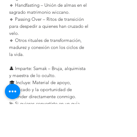
🔹 Handfasting – Unión de almas en el
sagrado matrimonio wiccano.
🔹 Passing Over – Ritos de transición
para despedir a quienes han cruzado el
velo.
🔹 Otros rituales de transformación,
madurez y conexión con los ciclos de
la vida.
👤 Imparte: Samak – Bruja, alquimista
y maestra de lo oculto.
🎓 Incluye: Material de apoyo,
certificado y la oportunidad de
aprender directamente conmigo.
💫 Si quieres convertirte en un guía
ceremonial y elevar tu magia, este
curso es para ti.
🔮 Reserva tu lugar ahora. El
conocimiento de los antiguos te