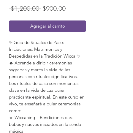
Precio
Precio
 $1,200.00 
$900.00
de
Agregar al carrito
oferta
✨ Guía de Rituales de Paso:
Iniciaciones, Matrimonios y
Despedidas en la Tradición Wicca ✨
🔥 Aprende a dirigir ceremonias
sagradas y marca la vida de las
personas con rituales significativos.
Los rituales de paso son momentos
clave en la vida de cualquier
practicante espiritual. En este curso en
vivo, te enseñaré a guiar ceremonias
como:
🔹 Wiccaning – Bendiciones para
bebés y nuevos iniciados en la senda
mágica.