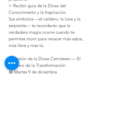
✨ Recibir guía de la Diosa del
Conocimiento y la Inspiración.
Sus símbolos —el caldero, la luna y la
serpiente— te recordarán que la
verdadera magia ocurre cuando te
permites morir para renacer más sabia,
más libre y más tú.
🌀 Sesión de la Diosa Cerridwen — El
Caldero de la Transformación
📅 Martes 9 de diciembre
🕖 7:00 PM (CDMX)
📍 En vivo por Zoom
✨ Reserva tu lugar y bebe del caldero
sagrado.
Contacto
alquimist@alquimist.com.mx