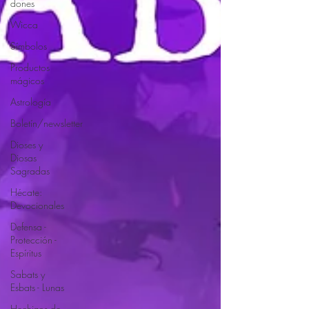
dones
Wicca
Símbolos
Productos
mágicos
Astrología
Boletín/newsletter
Dioses y
Diosas
Sagradas
Hécate:
Devocionales
Defensa -
Protección -
Espíritus
Sabats y
Esbats - Lunas
Hechizos de