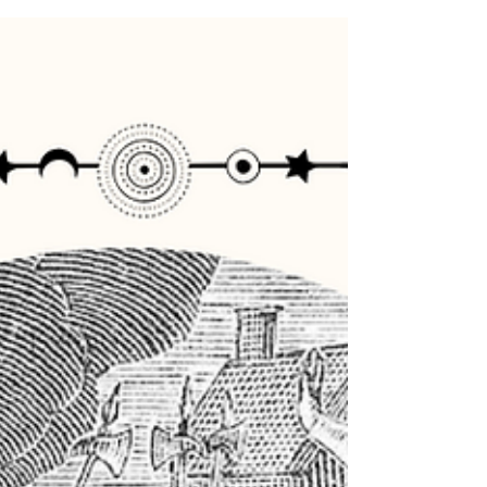
Samak Alquimist
12 jun 2024
3 min de lectura
Brujas de cada elemento
Cada signo zodiacal corresponde a un
elemento, así mismo, a un tipo de bruja.