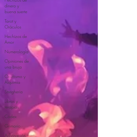
dinero y
buena suerte
Tarot y
Oráculos
Hechizos de
Amor
Numerología
Opiniones de
una bruja
Ocultismo y
Alquimia
Stregheria
Libros y
terapias
Códex
Grimorio
Adivinación