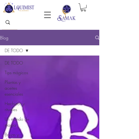
Blog
DE TODO
DE TODO
Tips mágicos
Plantas y
aceites
esenciales
Hechizos y
rituales
Un mundo de
magia
Brujas y