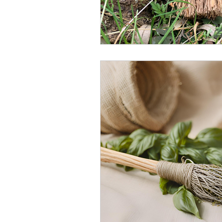
Numerología
Opiniones 
Códex
Grimorio
Adi