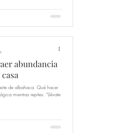
creencias. En este artículo,
Libros y terapias
entas básicas de la bruja:
y grial. Si alguna vez te has
a
raer abundancia
 casa
eite de albahaca. Qué hacer
gica mientras repites: “Llévate