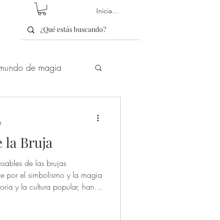
Iniciar sesión
mundo de magia
etín/newsletter
a
 la Bruja
nsables de las brujas
e por el simbolismo y la magia
Hechizos de Amor
toria y la cultura popular, han
 la naturaleza, la magia y lo
gadas de simbolismo y poder,