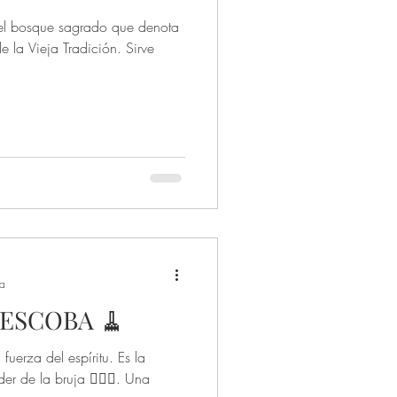
del bosque sagrado que denota
e la Vieja Tradición. Sirve
ra
ESCOBA 🧹
fuerza del espíritu. Es la
r de la bruja 🧙🏻‍♀️. Una