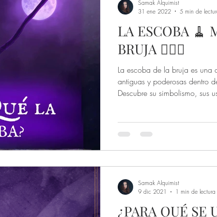
Samak Alquimist
31 ene 2022
5 min de lectu
LA ESCOBA 🧹 
BRUJA 🧙🏻‍♀️
La escoba de la bruja es una 
antiguas y poderosas dentro 
Descubre su simbolismo, sus us
por qué es clave en la limpie
del espacio sagrado.
Samak Alquimist
9 dic 2021
1 min de lectura
¿PARA QUÉ SE 