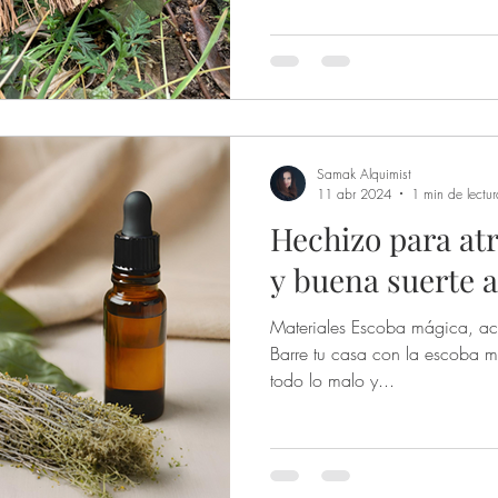
son un reflejo de su práctica y 
de una bruja
Ocultismo y Alquimia
Stregheria
exploraremos las cinco herrami
caldero, escoba, vara, athame 
preguntad
vinación
Dones
Samak Alquimist
11 abr 2024
1 min de lectur
Hechizo para at
y buena suerte a
Materiales Escoba mágica, ac
Barre tu casa con la escoba má
todo lo malo y...