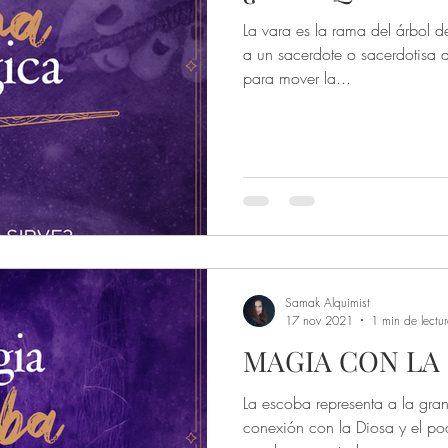
La vara es la rama del árbol 
a un sacerdote o sacerdotisa d
para mover la...
Samak Alquimist
17 nov 2021
1 min de lectu
MAGIA CON LA 
La escoba representa a la gran 
conexión con la Diosa y el pode