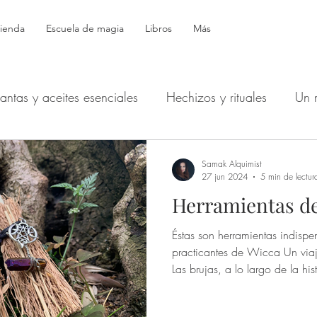
ienda
Escuela de magia
Libros
Más
lantas y aceites esenciales
Hechizos y rituales
Un 
Símbolos
Productos mágicos
Astrología
Bol
Samak Alquimist
27 jun 2024
5 min de lectur
Herramientas de
Hécate: Devocionales
Defensa - Protección - Espíritus
Éstas son herramientas indispe
practicantes de Wicca Un viaj
echizos de dinero y buena suerte
Tarot y Oráculos
Las brujas, a lo largo de la his
fascinado por su conexión con
oculto. Sus herramientas, car