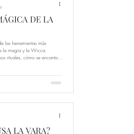
ra
MÁGICA DE LA
de las herramientas más
de la magia y la Wicca.
os rituales, cómo se encanta y
za, protección y consagración
USA LA VARA?