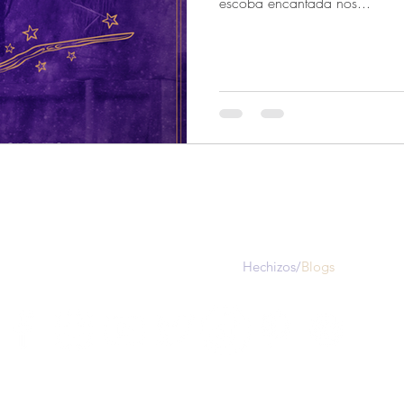
escoba encantada nos...
Contacto
alquimist@alquimist.com.mx
+52 5548167205
WhatsApp
Hechizos/
Blogs
iso de privacidad
Preguntas Frecuentes
Términos y condicio
©2026 por Mundo Alquimist