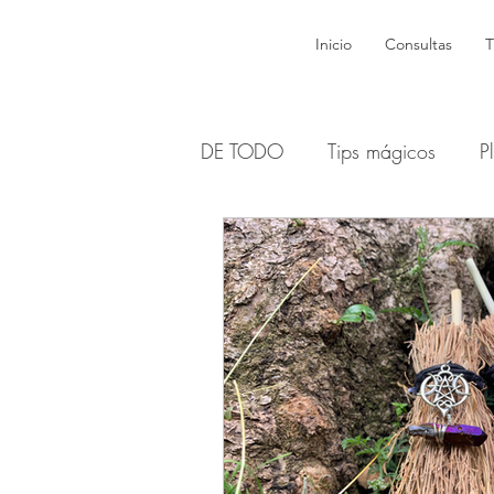
Inicio
Consultas
T
DE TODO
Tips mágicos
P
Brujas y dones
Wicca
Dioses y Diosas Sagradas
Sabats y Esbats - Lunas
H