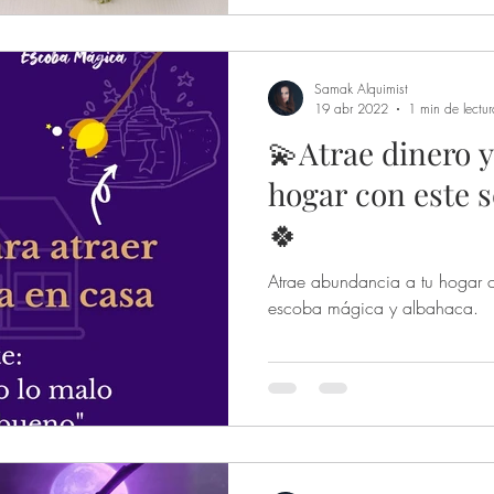
Samak Alquimist
19 abr 2022
1 min de lectur
💫Atrae dinero 
hogar con este s
🍀
Atrae abundancia a tu hogar c
escoba mágica y albahaca.