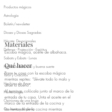
Productos mágicos
Astrología
Boletín/newsletter
Dioses y Diosas Sagradas
Hécate: Devocionales
Materiales
Defensa - Protección - Espíritus
Escoba mágica, aceite de albahaca.
Sabats y Esbats - Lunas
Qué hacer
Hechizos de dinero y buena suerte
Barre tu casa con la escoba mágica 
Tarot y Oráculos
mientras repites: “Llévate todo lo malo y 
Hechizos de Amor
atrae lo bueno”.
Al terminar, colócala junto al marco de la 
Numerología
entrada de tu casa. Unta el aceite en el 
Opiniones de una bruja
marco de la entrada de la cocina y
las ventanas de la cocina mientras 
Ocultismo y Alquimia