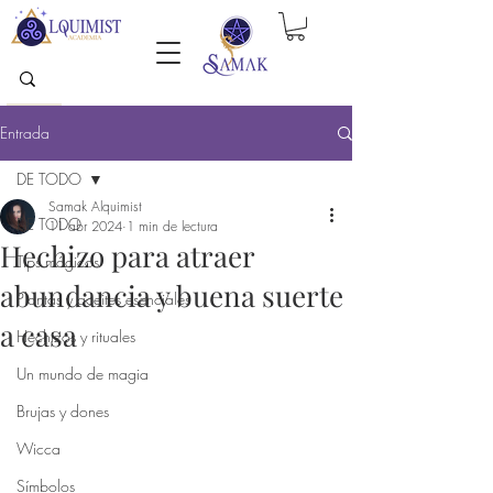
Entrada
DE TODO
Samak Alquimist
DE TODO
11 abr 2024
1 min de lectura
Hechizo para atraer
Tips mágicos
abundancia y buena suerte
Plantas y aceites esenciales
a casa
Hechizos y rituales
Un mundo de magia
Brujas y dones
Wicca
Símbolos