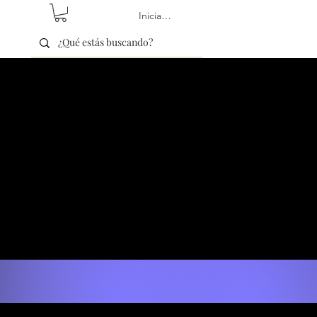
Iniciar sesión
!