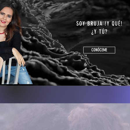
SOY BRUJA !Y QUÉ!
¿Y TÚ?
CONÓCEME