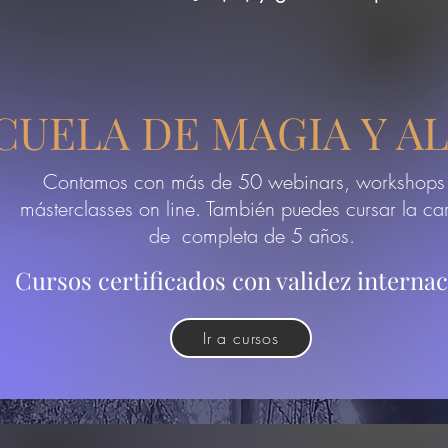
CUELA DE MAGIA Y A
Contamos con más de 50 webinars, workshops
másterclasses on line. También puedes cursar la ca
de completa de 5 años.
Cursos certificados con validez internac
Ir a cursos