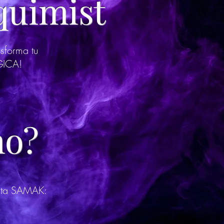
quimist
nsforma tu
GICA!
o?
erta SAMAK: