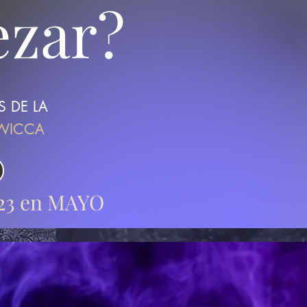
ezar?
 DE LA
 WICCA
023 en MAYO