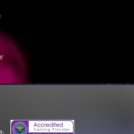
r
!
s.