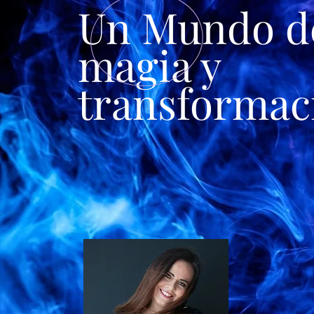
Un Mundo d
magia y
transformac