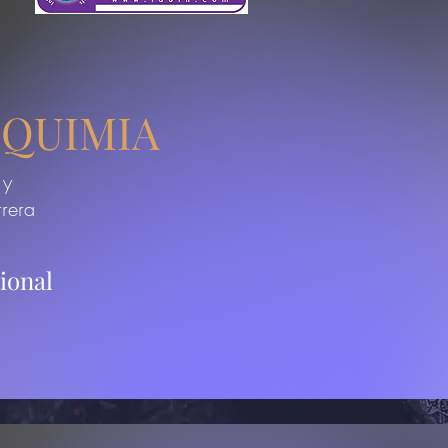
LQUIMIA
 y
rrera
ional