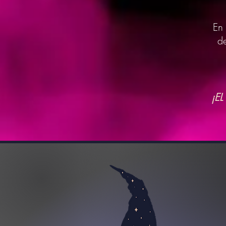
En
d
¡E