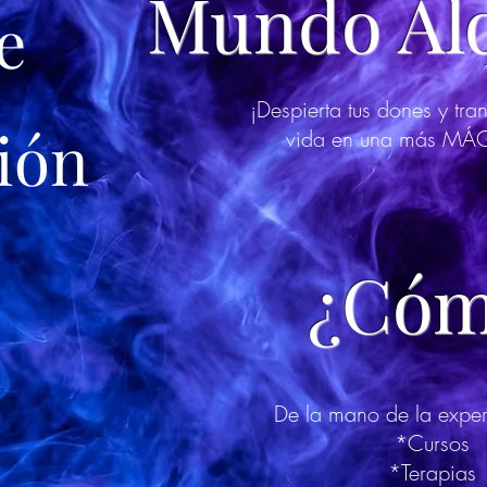
Mundo Al
e
¡Despierta tus dones y tra
ión
vida en una más MÁ
¿Cóm
De la mano de la exp
*Cursos
*Terapias