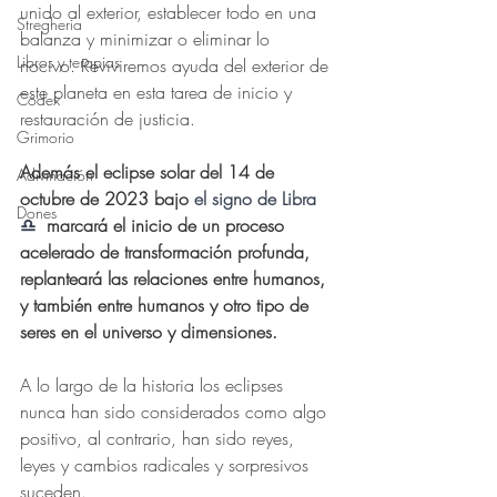
unido al exterior, establecer todo en una 
Stregheria
balanza y minimizar o eliminar lo 
Libros y terapias
nocivo. Reviviremos ayuda del exterior de 
este planeta en esta tarea de inicio y 
Códex
restauración de justicia.
Grimorio
Además el eclipse solar del 14 de 
Adivinación
octubre de 2023 bajo 
el signo de Libra 
Dones
♎️ 
 marcará el inicio de un proceso 
acelerado de transformación profunda, 
replanteará las relaciones entre humanos, 
y también entre humanos y otro tipo de 
seres en el universo y dimensiones. 
A lo largo de la historia los eclipses 
nunca han sido considerados como algo 
positivo, al contrario, han sido reyes, 
leyes y cambios radicales y sorpresivos  
suceden. 