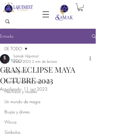
Entrada
DE TODO
Samak Alquimist
DE TODO
8 oct 2023
2 min de lectura
GRAN ECLIPSE MAYA
Tips mágicos
OCTUBRE 2023
Plantas y aceites esenciales
Actualizado:
11 oct 2023
Hechizos y rituales
Un mundo de magia
Brujas y dones
Wicca
Símbolos