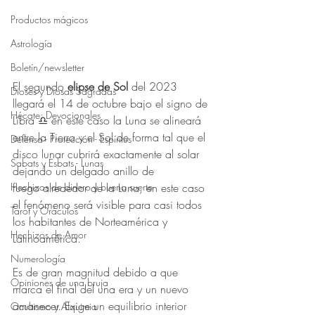
Productos mágicos
Astrología
Boletín/newsletter
El segundo 
elipse de Sol
 del 2023 
Dioses y Diosas Sagradas
llegará el 14 de octubre bajo el signo de 
Hécate: Devocionales
Libra ♎️ en este caso la Luna se alineará 
entre la Tierra y el Sol de forma tal que el 
Defensa - Protección - Espíritus
disco lunar cubrirá exactamente al solar 
Sabats y Esbats - Lunas
dejando un delgado anillo de 
Hechizos de dinero y buena suerte
fuego alrededor de la Luna, en este caso 
el fenómeno será visible para casi todos 
Tarot y Oráculos
los habitantes de Norteamérica y 
Hechizos de Amor
Latinoamérica.
Numerología
Es de gran magnitud debido a que 
Opiniones de una bruja
marca el final del una era y un nuevo 
amanecer. Exige un equilibrio interior 
Ocultismo y Alquimia