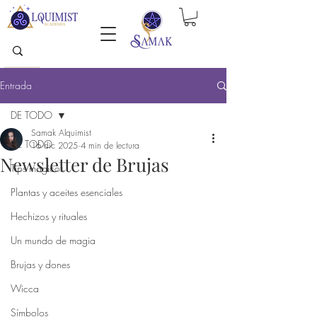
Entrada
DE TODO
Samak Alquimist
DE TODO
16 dic 2025
4 min de lectura
Newsletter de Brujas
Tips mágicos
Plantas y aceites esenciales
Hechizos y rituales
Un mundo de magia
Brujas y dones
Wicca
Símbolos