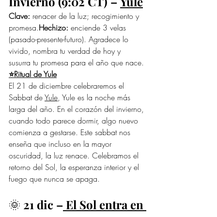
Invierno (9:02 CT) – 
Yule
Clave:
 renacer de la luz; recogimiento y 
promesa.
Hechizo:
 enciende 3 velas 
(pasado-presente-futuro). Agradece lo 
vivido, nombra tu verdad de hoy y 
susurra tu promesa para el año que nace.
⭐Ritual de Yule
El 21 de diciembre celebraremos el 
Sabbat de 
Yule
, Yule es la noche más 
larga del año. En el corazón del invierno, 
cuando todo parece dormir, algo nuevo 
comienza a gestarse. Este sabbat nos 
enseña que incluso en la mayor 
oscuridad, la luz renace. Celebramos el 
retorno del Sol, la esperanza interior y el 
fuego que nunca se apaga.
🌞 
21 dic –
 El Sol entra en 