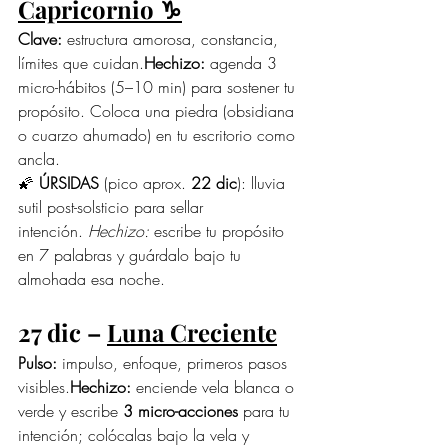
Capricornio ♑︎
Clave:
 estructura amorosa, constancia, 
límites que cuidan.
Hechizo:
 agenda 3 
micro-hábitos (5–10 min) para sostener tu 
propósito. Coloca una piedra (obsidiana 
o cuarzo ahumado) en tu escritorio como 
ancla.
🌠 
ÚRSIDAS
 (pico aprox. 
22 dic
): lluvia 
sutil post-solsticio para sellar 
intención. 
Hechizo:
 escribe tu propósito 
en 7 palabras y guárdalo bajo tu 
almohada esa noche.
27 dic – 
Luna Creciente
Pulso:
 impulso, enfoque, primeros pasos 
visibles.
Hechizo:
 enciende vela blanca o 
verde y escribe 
3 micro-acciones
 para tu 
intención; colócalas bajo la vela y 