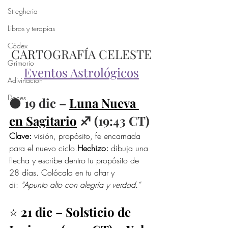
Stregheria
Libros y terapias
Códex
CARTOGRAFÍA CELESTE
Grimorio
Eventos Astrológicos
Adivinación
Dones
⚫️ 
19 dic – 
Luna Nueva 
en Sagitario
 ♐︎ (19:43 CT)
Clave:
 visión, propósito, fe encarnada 
para el nuevo ciclo.
Hechizo:
 dibuja una 
flecha y escribe dentro tu propósito de 
28 días. Colócala en tu altar y 
di: 
“Apunto alto con alegría y verdad.”
⭐ 
21 dic – Solsticio de 