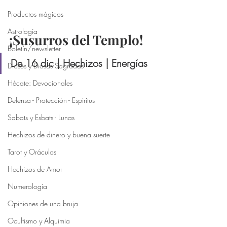
Productos mágicos
Astrología
¡Susurros del Templo!
Boletín/newsletter
De 16 dic | Hechizos | Energías
Dioses y Diosas Sagradas
Hécate: Devocionales
Defensa - Protección - Espíritus
Sabats y Esbats - Lunas
Hechizos de dinero y buena suerte
Tarot y Oráculos
Hechizos de Amor
Numerología
Opiniones de una bruja
Ocultismo y Alquimia