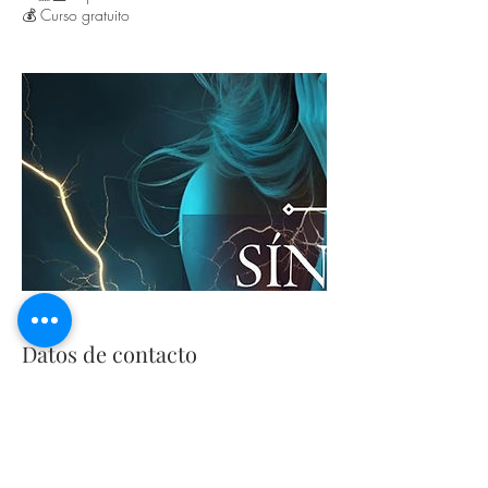
💰 Curso gratuito
Datos de contacto
+525548167205
alquimist@alquimist.com.mx