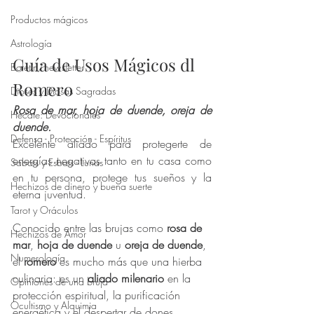
Productos mágicos
Astrología
Guía de Usos Mágicos dl 
Boletín/newsletter
Romero
Dioses y Diosas Sagradas
Rosa de mar, hoja de duende, oreja de 
Hécate: Devocionales
duende.
Defensa - Protección - Espíritus
Excelente aliado para protegerte de 
energías negativas tanto en tu casa como 
Sabats y Esbats - Lunas
en tu persona, protege tus sueños y la 
Hechizos de dinero y buena suerte
eterna juventud.
Tarot y Oráculos
Conocido entre las brujas como 
rosa de 
Hechizos de Amor
mar
, 
hoja de duende
 u 
oreja de duende
, 
Numerología
el 
romero
 es mucho más que una hierba 
culinaria: es un 
aliado milenario
 en la 
Opiniones de una bruja
protección espiritual, la purificación 
Ocultismo y Alquimia
energética y el despertar de dones 