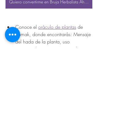
Quiero convertirme en Bruja Herbalista Ahora
Conoce el 
oráculo de plantas
 de 
Samak, donde encontrarás: Mensaje 
del hada de la planta, uso 
emocional, uso mágico, uso físico y 
hechizo con la planta
Si quieres profundizar más te invito 
al curso de 
Bruja Hebalista
, para 
conectar con esa dimensión mágica 
dentro de ti.
Sumérgete en las facultades del 
tipo 
de bruja herbalista
 para despertarlas 
en ti.
Si quieres adquirir aceites 
esenciales, contáctanos para hacerte 
miembro de DoTerra y obtener tus 
esencias de la mejor calidad 