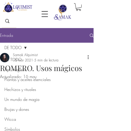
Entrada
DE TODO
Samak Alquimist
DE TODO
15 mar 2021
5 min de lectura
ROMERO. Usos mágicos
Tips mágicos
Actualizado:
16 may
Plantas y aceites esenciales
Hechizos y rituales
Un mundo de magia
Brujas y dones
Wicca
Símbolos