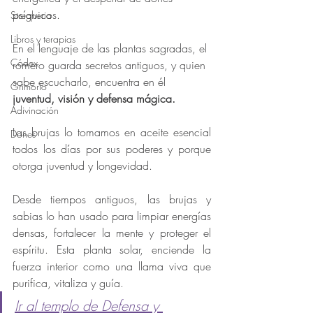
psíquicos.
Stregheria
Libros y terapias
En el lenguaje de las plantas sagradas, el 
Códex
romero guarda secretos antiguos, y quien 
sabe escucharlo, encuentra en él 
Grimorio
juventud, visión y defensa mágica.
Adivinación
Las brujas lo tomamos en aceite esencial 
Dones
todos los días por sus poderes y porque 
otorga juventud y longevidad. 
Desde tiempos antiguos, las brujas y 
sabias lo han usado para limpiar energías 
densas, fortalecer la mente y proteger el 
espíritu. Esta planta solar, enciende la 
fuerza interior como una llama viva que 
purifica, vitaliza y guía.
Ir al templo de Defensa y 