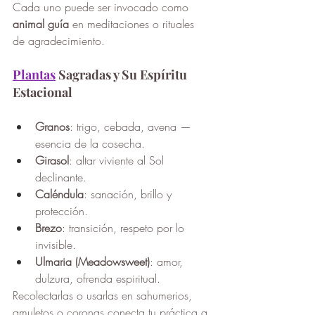
Cada uno puede ser invocado como 
animal guía
 en 
meditaciones
 o rituales 
de agradecimiento.
Plantas
 Sagradas y Su Espíritu 
Estacional
Granos
: trigo, cebada, avena — 
esencia de la cosecha.
Girasol
: altar viviente al Sol 
declinante.
Caléndula
: sanación, brillo y 
protección.
Brezo
: transición, respeto por lo 
invisible.
Ulmaria (Meadowsweet)
: amor, 
dulzura, ofrenda espiritual.
Recolectarlas o usarlas en sahumerios, 
amuletos o coronas conecta tu práctica a 