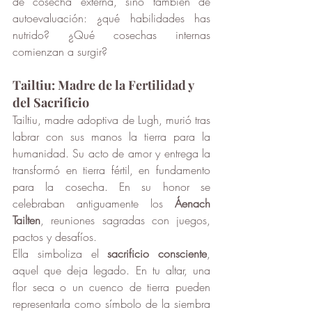
de cosecha externa, sino también de 
autoevaluación: ¿qué habilidades has 
nutrido? ¿Qué cosechas internas 
comienzan a surgir?
Tailtiu: Madre de la Fertilidad y 
del Sacrificio
Tailtiu, madre adoptiva de Lugh, murió tras 
labrar con sus manos la tierra para la 
humanidad. Su acto de amor y entrega la 
transformó en tierra fértil, en fundamento 
para la cosecha. En su honor se 
celebraban antiguamente los 
Áenach 
Tailten
, reuniones sagradas con juegos, 
pactos y desafíos.
Ella simboliza el 
sacrificio consciente
, 
aquel que deja legado. En tu altar, una 
flor seca o un cuenco de tierra pueden 
representarla como símbolo de la siembra 