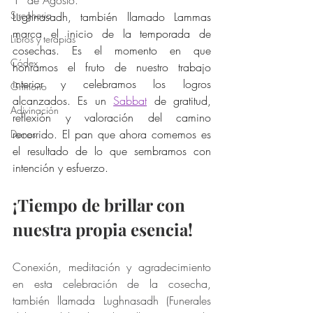
1° de Agosto. 
Stregheria
Lughnasadh, también llamado Lammas 
marca el inicio de la temporada de 
Libros y terapias
cosechas. Es el momento en que 
Códex
honramos el fruto de nuestro trabajo 
interior y celebramos los logros 
Grimorio
alcanzados. Es un 
Sabbat
 de gratitud, 
Adivinación
reflexión y valoración del camino 
recorrido. El pan que ahora comemos es 
Dones
el resultado de lo que sembramos con 
intención y esfuerzo.
¡Tiempo de brillar con 
nuestra propia esencia!
Conexión, meditación y agradecimiento 
en esta celebración de la cosecha, 
también llamada Lughnasadh (Funerales 