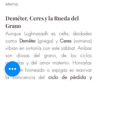
eterna.
Deméter, Ceres y la Rueda del 
Grano
Aunque Lughnasadh es celta, deidades 
como 
Deméter
 (griega) y 
Ceres
 (romana) 
vibran en sintonía con este sabbat. Ambas 
son diosas del grano, de los ciclos 
agrícolas y del amor materno. Honrarlas 
con pan horneado o espigas es reavivar 
la conciencia del 
ciclo de pérdida y 
retorno
, de las semillas que deben morir 
para renacer.