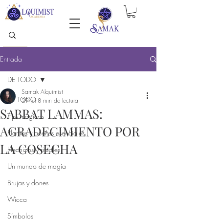
Entrada
DE TODO
Samak Alquimist
DE TODO
29 jul
8 min de lectura
SABBAT LAMMAS:
Tips mágicos
AGRADECIMIENTO POR
Plantas y aceites esenciales
LA COSECHA
Hechizos y rituales
Un mundo de magia
Brujas y dones
Wicca
Símbolos