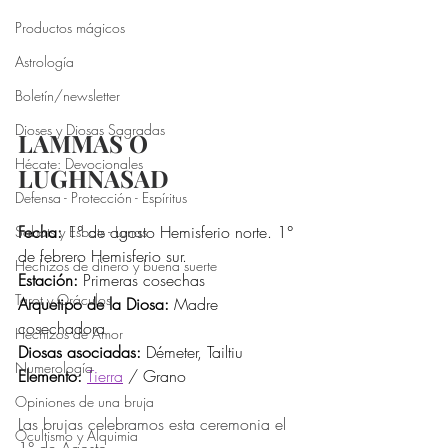
Productos mágicos
Astrología
Boletín/newsletter
Dioses y Diosas Sagradas
LAMMAS O 
Hécate: Devocionales
LUGHNASAD
Defensa - Protección - Espíritus
Fecha:
 1° de agosto Hemisferio norte. 1° 
Sabats y Esbats - Lunas
de febrero Hemisferio sur.
Hechizos de dinero y buena suerte
Estación:
 Primeras cosechas
Tarot y Oráculos
Arquetipo de la Diosa:
 Madre 
cosechadora
Hechizos de Amor
Diosas asociadas:
 Démeter, Tailtiu
Numerología
Elemento:
Tierra
 / Grano
Opiniones de una bruja
Las brujas celebramos esta ceremonia el 
Ocultismo y Alquimia