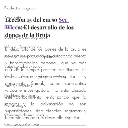
Productos mágicos
Astrología
Lección 15 del curso 
Ser 
Wicca
: El desarrollo de los 
Boletín/newsletter
dones de la Bruja
Dioses y Diosas Sagradas
Hécate: Devocionales
El desarrollo de los dones de la bruja es 
un camino profundo de autoconocimiento 
Defensa - Protección - Espíritus
y transformación personal, que va más 
Sabats y Esbats - Lunas
allá de la simple práctica de rituales. Es 
Hechizos de dinero y buena suerte
una senda mágica, espiritual y 
consciente. Samak, como sacerdotisa 
Tarot y Oráculos
wicca e investigadora, ha sistematizado 
Hechizos de Amor
este conocimiento, enfatizando que la 
magia y la adivinación no son 
Numerología
supersticiones, sino ciencias sagradas y 
Opiniones de una bruja
herramientas para el desarrollo espiritual.
Ocultismo y Alquimia