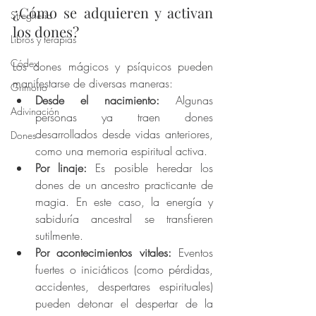
¿Cómo se adquieren y activan 
Stregheria
los dones?
Libros y terapias
Códex
Los dones mágicos y psíquicos pueden 
manifestarse de diversas maneras:
Grimorio
Desde el nacimiento:
 Algunas 
Adivinación
personas ya traen dones 
desarrollados desde vidas anteriores, 
Dones
como una memoria espiritual activa.
Por linaje:
 Es posible heredar los 
dones de un ancestro practicante de 
magia. En este caso, la energía y 
sabiduría ancestral se transfieren 
sutilmente.
Por acontecimientos vitales:
 Eventos 
fuertes o iniciáticos (como pérdidas, 
accidentes, despertares espirituales) 
pueden detonar el despertar de la 