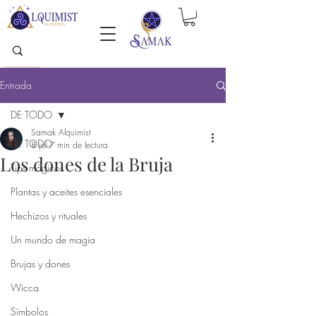
Entrada
DE TODO
Samak Alquimist
DE TODO
8 jul
7 min de lectura
Los dones de la Bruja
Tips mágicos
Plantas y aceites esenciales
Hechizos y rituales
Un mundo de magia
Brujas y dones
Wicca
Símbolos