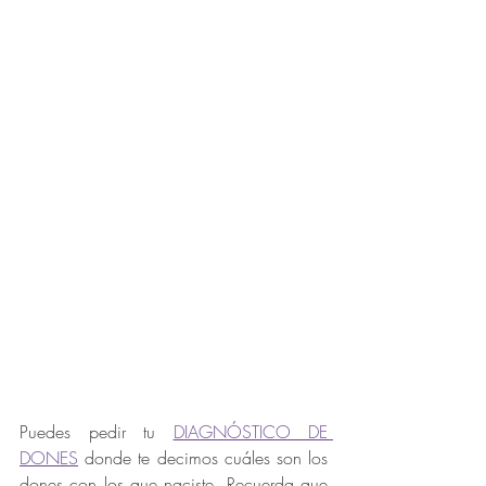
Puedes pedir tu 
DIAGNÓSTICO DE 
DONES
 donde te decimos cuáles son los 
dones con los que naciste. Recuerda que 