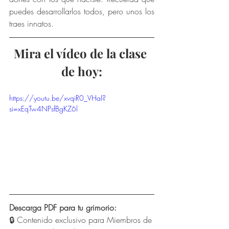
puedes desarrollarlos todos, pero unos los 
traes innatos. 
Mira el vídeo de la clase 
de hoy:
https://youtu.be/xvqiR0_VHaI?
si=xEqTw4NPsfBgKZ6l
Descarga PDF para tu grimorio:
🔒 Contenido exclusivo para Miembros de 