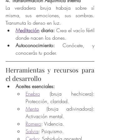
4. Transformación Alquímica Interna
La verdadera bruja trabaja sobre sí 
misma, sus emociones, sus sombras. 
Transmuta lo denso en luz.
Meditación
 diaria:
 Crea el vacío fértil 
donde nacen los dones.
Autoconocimiento:
 Conócete, y 
conocerás tu poder.
Herramientas y recursos para 
el desarrollo
Aceites esenciales:
Enebro
 (bruja hechicera): 
Protección, claridad.
Menta
 (bruja adivinadora): 
Activación mental.
Romero
: Videncia.
Salvia
: Psiquismo.
Cedro
: Sabiduría ancestral.