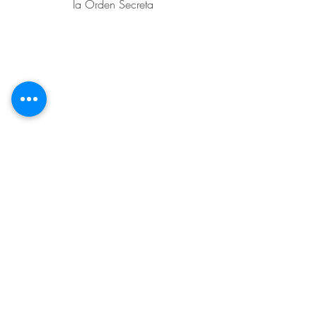
la Orden Secreta
Iniciar sesión
Ver Membresías
Libros recomendados
Libro de Dones Espirituales